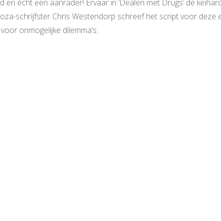
d en écht een aanrader! Ervaar in ‘Dealen met Drugs’ de keihar
oza-schrijfster Chris Westendorp schreef het script voor deze e
ou voor onmogelijke dilemma’s.