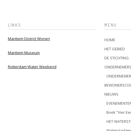
LINKS
MENU
Maritiem District Wonen
HOME
HET GEBIED
Maritiem Museum
DE STICHTING
Rotterdam Water Weekend
ONDERNEMERS
ONDERNEME
BEWONERSCOL
NIEUWS
EVENEMENTE
Boek “Vier E
HET WATERS
Waterstadgen