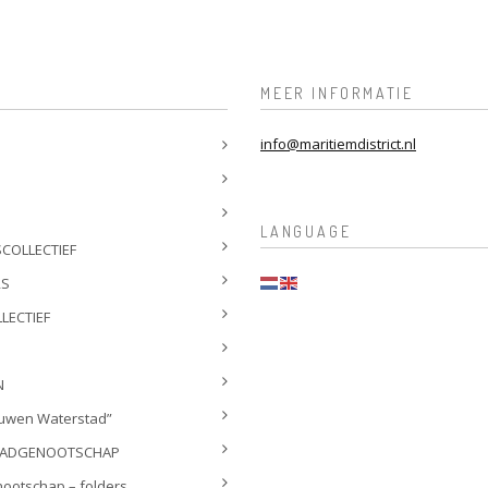
MEER INFORMATIE
info@maritiemdistrict.nl
LANGUAGE
COLLECTIEF
RS
LECTIEF
N
euwen Waterstad”
TADGENOOTSCHAP
ootschap – folders