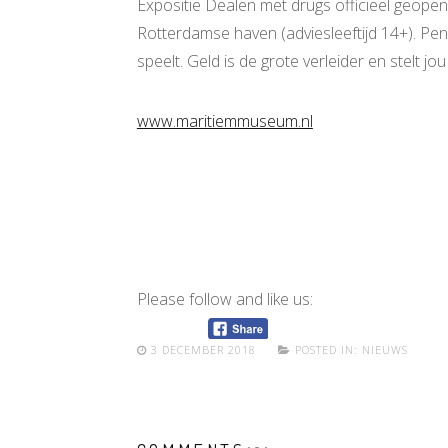
Expositie Dealen met drugs officieel geopen
Rotterdamse haven (adviesleeftijd 14+). Pen
speelt. Geld is de grote verleider en stelt j
www.maritiemmuseum.nl
Please follow and like us:
3 DECEMBER 2018
POSTED IN:
NIEUWS